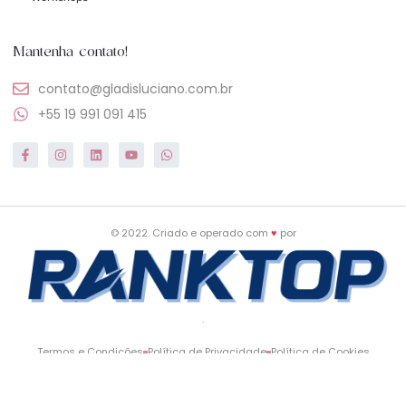
Mantenha contato!
contato@gladisluciano.com.br
+55 19 991 091 415
© 2022. Criado e operado com
♥
por
.
Termos e Condições
Política de Privacidade
Política de Cookies
Projeto construído com tecnologias de nuvem, banco de dados e inteligência artificial,
incluindo serviços de edge computing, plataformas low-code e modelos de IA
generativa. Recursos visuais licenciados por
Freepik
,
Flaticon
,
FontAwesome
e
LottieFiles
.