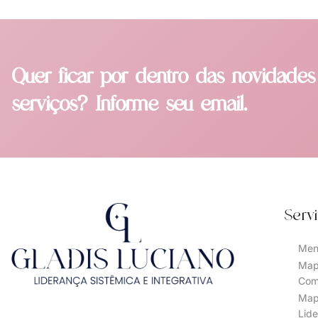
Quer ficar por dentro das novidades
serviços? Informe seu email.
Serv
Men
Map
Com
Map
Lid