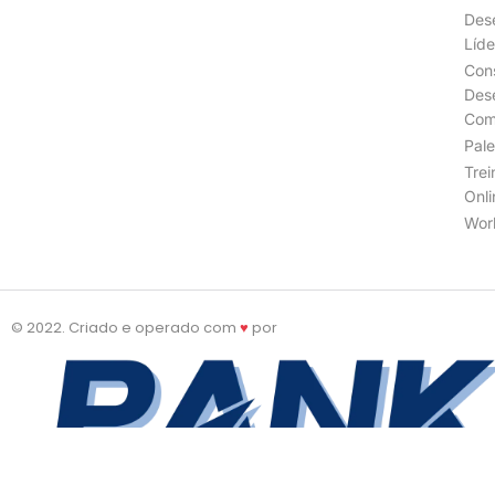
Des
Líde
Cons
Des
Com
Pale
Tre
Onli
Wor
© 2022. Criado e operado com
♥
por