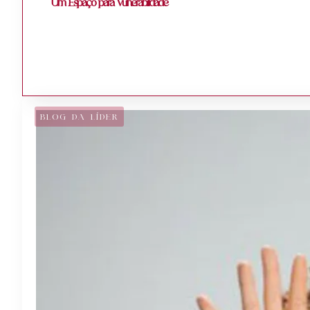
Um Espaço para Vulnerabilidade
BLOG DA LÍDER