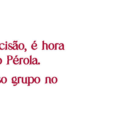
isão, é hora
 Pérola.
so grupo no